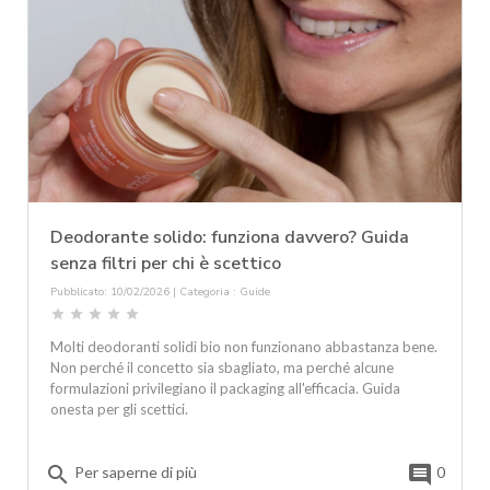
Deodorante solido: funziona davvero? Guida
senza filtri per chi è scettico
Pubblicato: 10/02/2026 | Categoria :
Guide
star
star
star
star
star
Molti deodoranti solidi bio non funzionano abbastanza bene.
Non perché il concetto sia sbagliato, ma perché alcune
formulazioni privilegiano il packaging all'efficacia. Guida
onesta per gli scettici.
search
comment
Per saperne di più
0