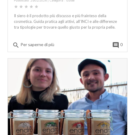
Pubblicato: 25/02/2026 | Categoria :
Guide
star
star
star
star
star
Il siero è il prodotto più discusso e più frainteso della
cosmetica. Guida pratica agli attivi, all'INCI e alle differenze
tra tipologie per trovare quello giusto per la propria pelle.
search
comment
Per saperne di più
0