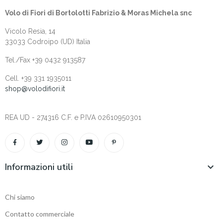
Volo di Fiori di Bortolotti Fabrizio & Moras Michela snc
Vicolo Resia, 14
33033 Codroipo (UD) Italia
Tel./Fax +39 0432 913587
Cell. +‎39 331 1935011
shop@volodifiori.it
REA UD - 274316 C.F. e P.IVA 02610950301
Informazioni utili

Chi siamo
Contatto commerciale