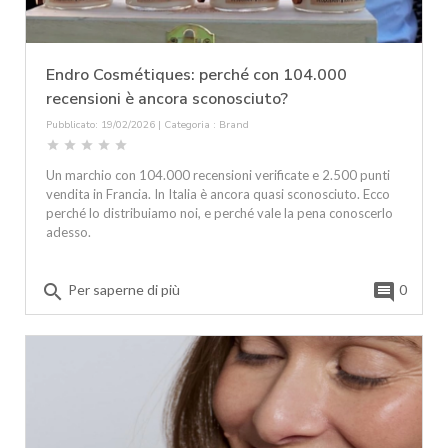
Endro Cosmétiques: perché con 104.000
recensioni è ancora sconosciuto?
Pubblicato: 19/02/2026 | Categoria :
Brand
star
star
star
star
star
Un marchio con 104.000 recensioni verificate e 2.500 punti
vendita in Francia. In Italia è ancora quasi sconosciuto. Ecco
perché lo distribuiamo noi, e perché vale la pena conoscerlo
adesso.
search
comment
Per saperne di più
0