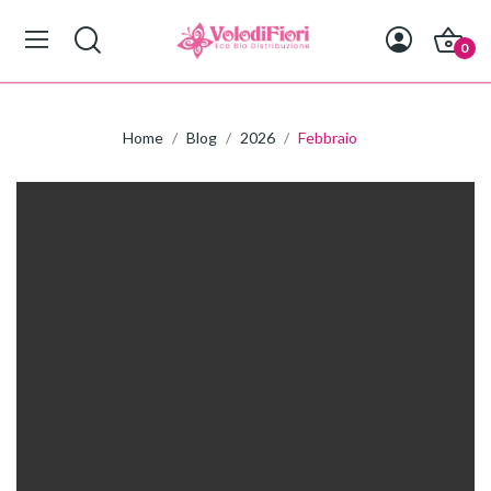
0
Home
Blog
2026
Febbraio
Home

VISO

CORPO

SOLARI

CAPELLI

MAMMA E BABY

INCENSI E SMUDGE