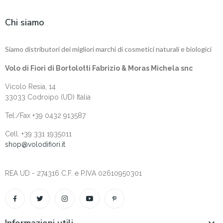
Chi siamo
Siamo distributori dei migliori marchi di cosmetici naturali e biologici
Volo di Fiori di Bortolotti Fabrizio & Moras Michela snc
Vicolo Resia, 14
33033 Codroipo (UD) Italia
Tel./Fax +39 0432 913587
Cell. +‎39 331 1935011
shop@volodifiori.it
REA UD - 274316 C.F. e P.IVA 02610950301