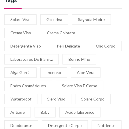
Tags
Solare Viso
Glicerina
Sagrada Madre
Crema Viso
Crema Colorata
Detergente Viso
Pelli Delicate
Olio Corpo
Laboratoires De Biarritz
Bonne Mine
Alga Gorria
Incenso
Aloe Vera
Endro Cosmétiques
Solare Viso E Corpo
Waterproof
Siero Viso
Solare Corpo
Antiage
Baby
Acido Ialuronico
Deodorante
Detergente Corpo
Nutriente