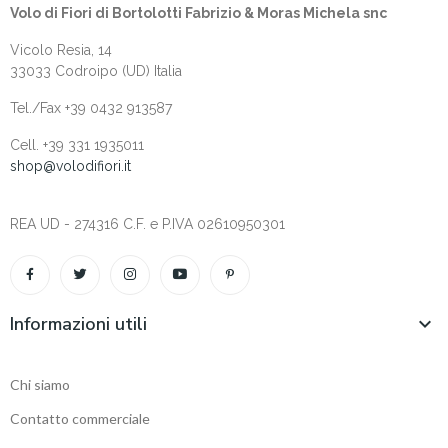
Volo di Fiori di Bortolotti Fabrizio & Moras Michela snc
Vicolo Resia, 14
33033 Codroipo (UD) Italia
Tel./Fax +39 0432 913587
Cell. +‎39 331 1935011
shop@volodifiori.it
REA UD - 274316 C.F. e P.IVA 02610950301
Informazioni utili

Chi siamo
Contatto commerciale