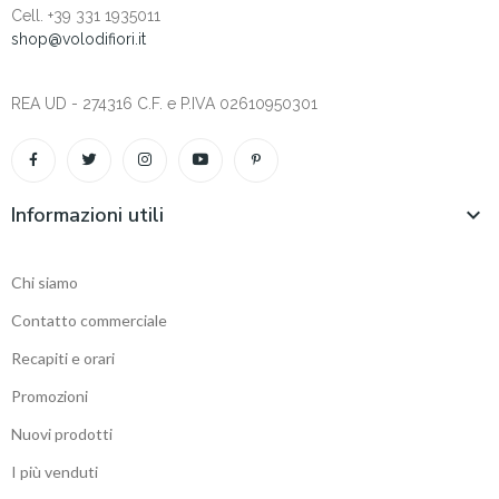
Cell. +‎39 331 1935011
shop@volodifiori.it
REA UD - 274316 C.F. e P.IVA 02610950301
Informazioni utili

Chi siamo
Contatto commerciale
Recapiti e orari
Promozioni
Nuovi prodotti
I più venduti