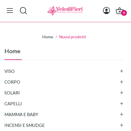
0
Home
Nuovi prodotti
Home

VISO

CORPO

SOLARI

CAPELLI

MAMMA E BABY

INCENSI E SMUDGE