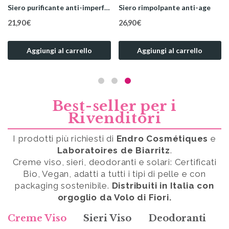
Siero antimacchie
Siero idratante
27,50 €
14,49 €
Aggiungi al carrello
Aggiungi al carrello
Best-seller per i
Rivenditori
I prodotti più richiesti di
Endro Cosmétiques
e
Laboratoires de Biarritz
.
Creme viso, sieri, deodoranti e solari: Certificati
Bio, Vegan, adatti a tutti i tipi di pelle e con
packaging sostenibile.
Distribuiti in Italia con
orgoglio da Volo di Fiori.
LABORATOIRES DE BIARRITZ
LABORATOIRES DE BIARRITZ
Le Sèrum de Biarritz - Viso
Siero anti macchie
Creme Viso
Sieri Viso
Deodoranti
S
25,90 €
38,89 €