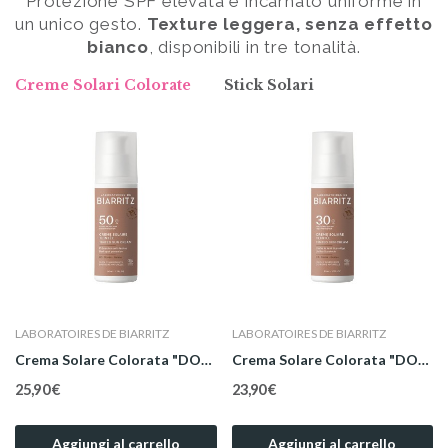
Protezione SPF elevata e incarnato uniforme in
un unico gesto.
Texture leggera, senza effetto
bianco
, disponibili in tre tonalità.
Creme Solari Colorate
Stick Solari
Non Disponibile
LABORATOIRES DE BIARRITZ
LABORATOIRES DE BIARRITZ
Crema Solare Viso Bio SPF 50 50 ml
Crema Solare Colorata "BEIGE" Bio Viso SPF 30...
21,90 €
23,90 €
Aggiungi al carrello
Aggiungi al carrello