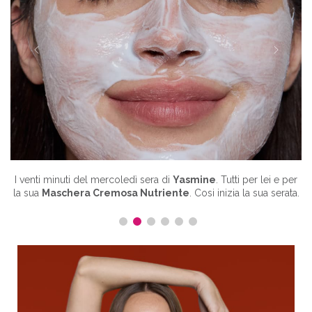
Ogni mattina, due gocce di
Siero Idratante
sul viso.
Léa
dice
che è l'unica abitudine che non ha mai intenzione di perdere.