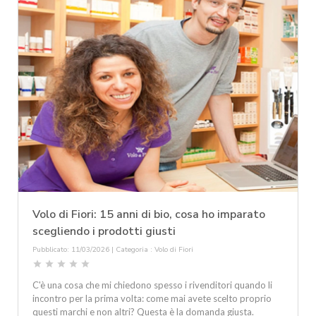
Volo di Fiori: 15 anni di bio, cosa ho imparato
scegliendo i prodotti giusti
Pubblicato: 11/03/2026 | Categoria :
Volo di Fiori
star
star
star
star
star
C'è una cosa che mi chiedono spesso i rivenditori quando li
incontro per la prima volta: come mai avete scelto proprio
questi marchi e non altri? Questa è la domanda giusta.