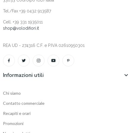
33033 Codroipo (UD) Italia
Tel./Fax +39 0432 913587
Cell. +‎39 331 1935011
shop@volodifiori.it
REA UD - 274316 C.F. e P.IVA 02610950301
Informazioni utili

Chi siamo
Contatto commerciale
Recapiti e orari
Promozioni