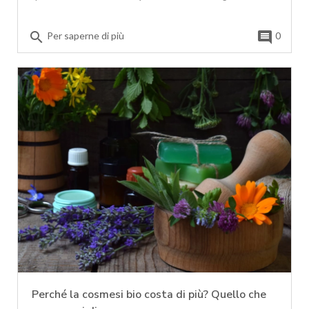
search
comment
Per saperne di più
0
Perché la cosmesi bio costa di più? Quello che