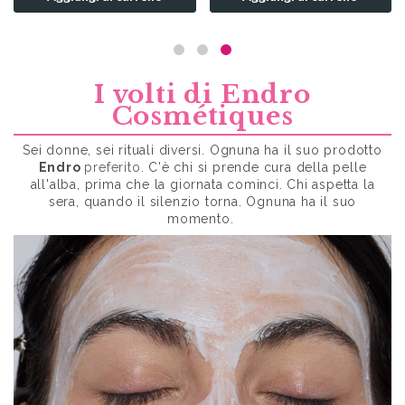
I volti di Endro
Cosmétiques
Sei donne, sei rituali diversi.
Ognuna ha il suo prodotto
Endro
preferito.
C'è chi si prende cura della pelle
all'alba, prima che la giornata cominci. Chi aspetta la
sera, quando il silenzio torna. Ognuna ha il suo
momento.
LABORATOIRES DE BIARRITZ
LABORATOIRES DE BIARRITZ
Stick Solare Blue 12 g
Stick Solare Labbra e Zone Sensibili -...
15,90 €
15,90 €
Aggiungi al carrello
Aggiungi al carrello