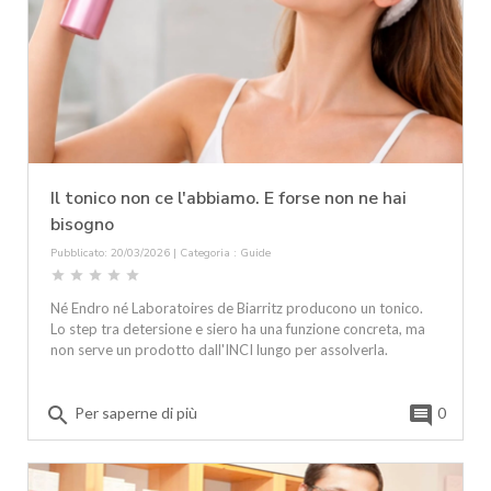
Il tonico non ce l'abbiamo. E forse non ne hai
bisogno
Pubblicato: 20/03/2026 | Categoria :
Guide
star
star
star
star
star
Né Endro né Laboratoires de Biarritz producono un tonico.
Lo step tra detersione e siero ha una funzione concreta, ma
non serve un prodotto dall'INCI lungo per assolverla.
search
comment
Per saperne di più
0