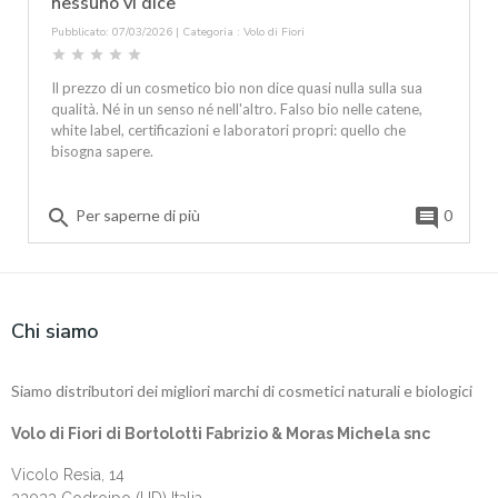
nessuno vi dice
Pubblicato: 07/03/2026 | Categoria :
Volo di Fiori
star
star
star
star
star
Il prezzo di un cosmetico bio non dice quasi nulla sulla sua
qualità. Né in un senso né nell'altro. Falso bio nelle catene,
white label, certificazioni e laboratori propri: quello che
bisogna sapere.
search
comment
Per saperne di più
0
Chi siamo
Siamo distributori dei migliori marchi di cosmetici naturali e biologici
Volo di Fiori di Bortolotti Fabrizio & Moras Michela snc
Vicolo Resia, 14