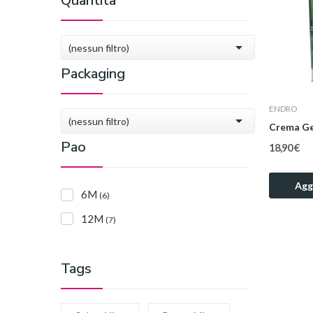
Quantità

(nessun filtro)
Packaging
ENDRO

(nessun filtro)
Crema Ge
Pao
18,90 €
Aggi
6M
(6)
12M
(7)
Tags