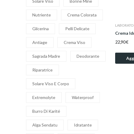
Solare Viso
Bonne Mine
Nutriente
Crema Colorata
LABORATOI
Glicerina
Pelli Delicate
Crema Idr
22,90 €
Antiage
Crema Viso
Sagrada Madre
Deodorante
Aggi
Riparatrice
Solare Viso E Corpo
Extremolyte
Waterproof
Burro Di Karité
Alga Sendatu
Idratante