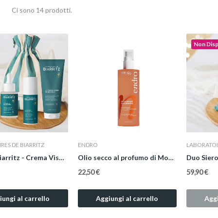
Ci sono 14 prodotti.
Non Disp
RES DE BIARRITZ
ENDRO
LABORATOIR
Trio De Biarritz - Crema Viso, Siero Viso e...
Olio secco al profumo di Monoï 3 in 1
22,50 €
59,90 €
ungi al carrello
Aggiungi al carrello
Aggi