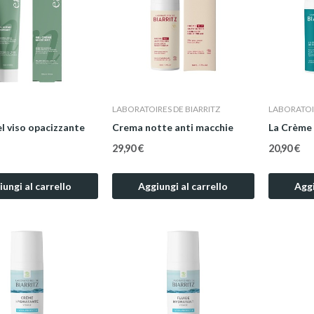
LABORATOIRES DE BIARRITZ
LABORATOIR
l viso opacizzante
Crema notte anti macchie
29,90 €
20,90 €
ungi al carrello
Aggiungi al carrello
Aggi