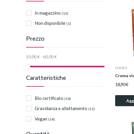
In magazzino
(13)
Non disponibile
(1)
Prezzo
10,00 € - 60,00 €
ENDRO
Crema vis
Caratteristiche
18,90 €
Bio certificato
(14)
Aggi
Gravidanza e allattamento
(11)
Vegan
(14)