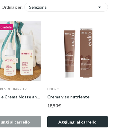

Seleziona
Ordina per:
onibile
ES DE BIARRITZ
ENDRO
Duo Siero e Crema Notte anti macchie
Crema viso nutriente
18,90 €
ungi al carrello
Aggiungi al carrello