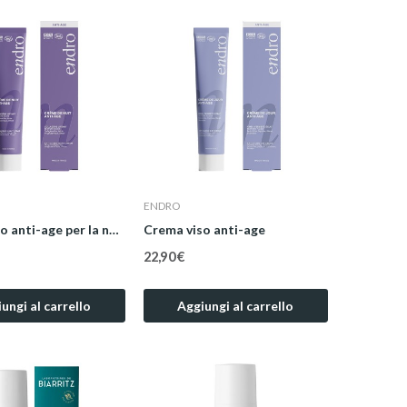
ENDRO
Crema viso anti-age per la notte
Crema viso anti-age
22,90 €
ungi al carrello
Aggiungi al carrello