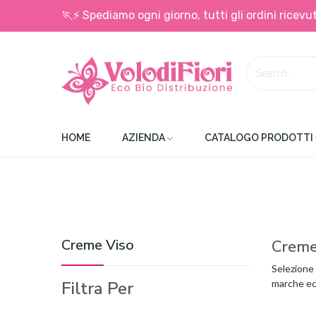
🏃⚡ Spediamo ogni giorno, tutti gli ordini ricevut
HOME
AZIENDA
CATALOGO PRODOTTI
Creme Viso
Creme
Selezione 
Filtra Per
marche eco