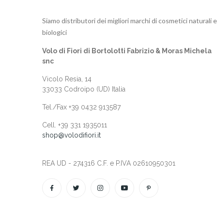
Siamo distributori dei migliori marchi di cosmetici naturali e
biologici
Volo di Fiori di Bortolotti Fabrizio & Moras Michela
snc
Vicolo Resia, 14
33033 Codroipo (UD) Italia
Tel./Fax +39 0432 913587
Cell. +‎39 331 1935011
shop@volodifiori.it
REA UD - 274316 C.F. e P.IVA 02610950301