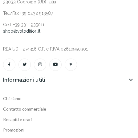
33033 Codroipo (UD) Italia
Tel./Fax +39 0432 913587
Cell. +‎39 331 1935011
shop@volodifiori.it
REA UD - 274316 C.F. e P.IVA 02610950301
Informazioni utili

Chi siamo
Contatto commerciale
Recapiti e orari
Promozioni