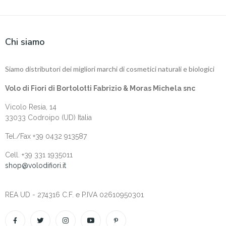
Chi siamo
Siamo distributori dei migliori marchi di cosmetici naturali e biologici
Volo di Fiori di Bortolotti Fabrizio & Moras Michela snc
Vicolo Resia, 14
33033 Codroipo (UD) Italia
Tel./Fax +39 0432 913587
Cell. +‎39 331 1935011
shop@volodifiori.it
REA UD - 274316 C.F. e P.IVA 02610950301