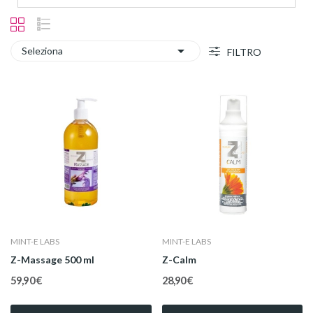

Seleziona
FILTRO
MINT-E LABS
MINT-E LABS
Z-Massage 500 ml
Z-Calm
59,90 €
28,90 €