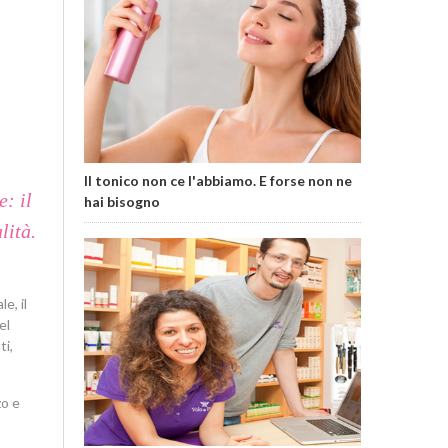
star
star
star
star
star
Il tonico non ce l'abbiamo. E forse non ne
: il
hai bisogno
lità.
e, il
el
ti,
zo e