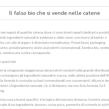
Il falso bio che si vende nelle catene
 nei negozi di qualche catena dove ci sono interi reparti dedicati a prodot
erdi, ingredienti naturali in evidenza e claim come «con burro di karité» o
hito con olio di argan» è diventato normalissimo. Prezzi bassi, packaging
rante, posizionamento vicino ai prodotti convenzionali. Sembra bio, semb
e, sembra una scelta consapevole.
è quasi mai.
e la stragrande maggioranza dei prodotti venduti nella grande distribuz
ontengono gli ingredienti naturali in tracce, nelle ultime posizioni dell'I
la formula è costruita su basi convenzionali con conservanti, siliconi e der
imici. L'ingrediente naturale c'è, è dichiarato, ma non fa la formula. Fa il
ng.
n'accusa a brand specifici: è la logica del mercato di massa. Inserire una p
uale di un ingrediente «buono» costa poco, permette di scriverlo in etic