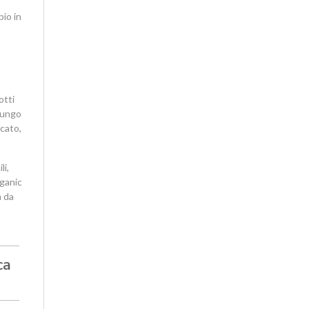
bio in
otti
lungo
cato,
li,
rganic
a da
ca