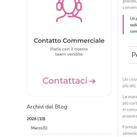
grande,
convenz
Un p
sedi
comu
P
Un cosm
più alt
Le mate
più cort
Archivi del Blog
in conc
proporz
2026
(10)
Formula
Marzo
(5)
sintetic