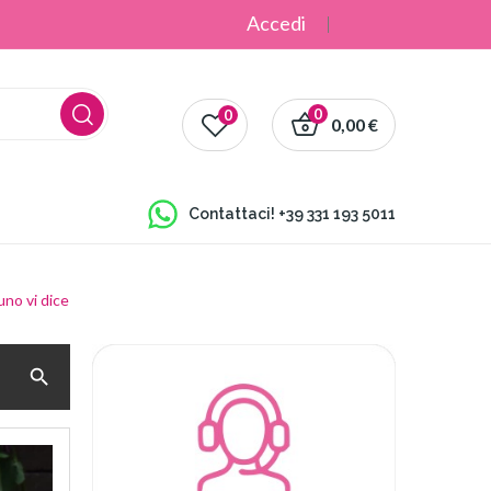
Accedi
0
0
0,00 €
Contattaci!
+39 331 193 5011
uno vi dice
search
Pubblicato:
07/03/2026