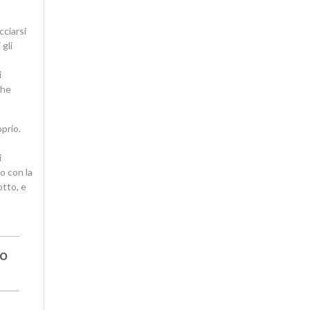
cciarsi
gli
i
che
prio.
i
o con la
otto, e
no