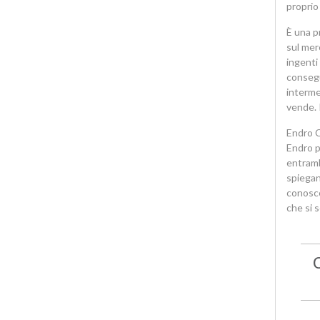
proprio 
È una p
sul mer
ingenti
consegu
interme
vende. 
Endro C
Endro p
entramb
spiegan
conosce
che si 
C