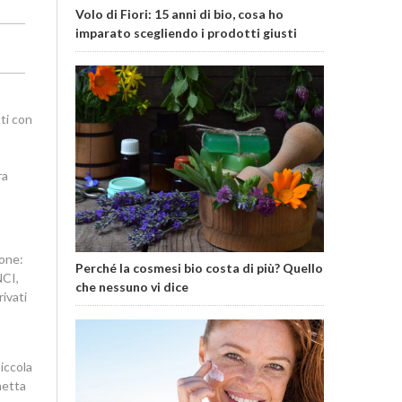
Volo di Fiori: 15 anni di bio, cosa ho
imparato scegliendo i prodotti giusti
ti con
ra
ione:
Perché la cosmesi bio costa di più? Quello
NCI,
che nessuno vi dice
ivati
iccola
hetta