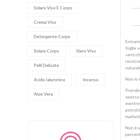
Solare Viso E Corpo
Crema Viso
Detergente Corpo
Entrare
foglie v
Solare Corpo
Siero Viso
«arricc
rassicu
Pelli Delicate
natural
Non lo 
Acido Ialuronico
Incenso
Prendet
Aloe Vera
spesso c
mentre 
petrolch
marketi
Non è u
percent