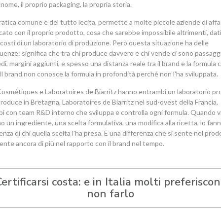
nome, il proprio packaging, la propria storia.
ratica comune e del tutto lecita, permette a molte piccole aziende di affa
cato con il proprio prodotto, cosa che sarebbe impossibile altrimenti, dati 
 costi di un laboratorio di produzione. Però questa situazione ha delle
enze: significa che tra chi produce davvero e chi vende ci sono passagg
di, margini aggiunti, e spesso una distanza reale tra il brand e la formula 
Il brand non conosce la formula in profondità perché non l'ha sviluppata.
osmétiques e Laboratoires de Biarritz hanno entrambi un laboratorio pro
roduce in Bretagna, Laboratoires de Biarritz nel sud-ovest della Francia,
i con team R&D interno che sviluppa e controlla ogni formula. Quando v
o un ingrediente, una scelta formulativa, una modifica alla ricetta, lo fann
nza di chi quella scelta l'ha presa. È una differenza che si sente nel prod
sente ancora di più nel rapporto con il brand nel tempo.
ertificarsi costa: e in Italia molti preferisco
non farlo