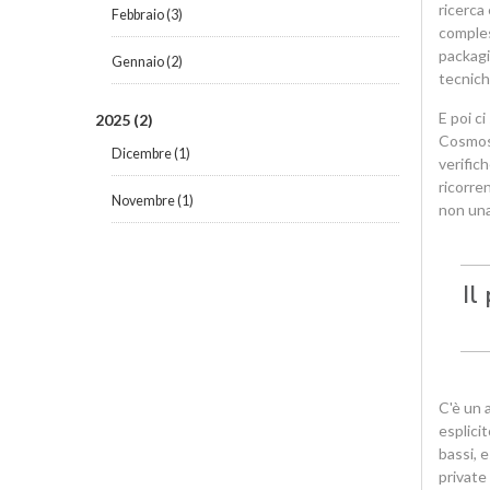
ricerca
Febbraio
(3)
compless
packagi
Gennaio
(2)
tecnich
E poi c
2025
(2)
Cosmos 
Dicembre
(1)
verific
ricorre
Novembre
(1)
non una
Il
C'è un 
esplici
bassi, 
private 