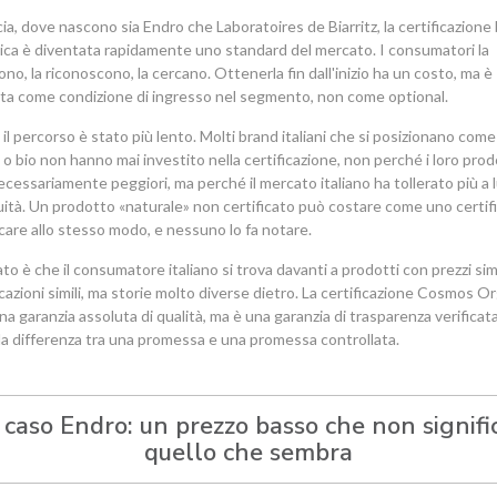
ia, dove nascono sia Endro che Laboratoires de Biarritz, la certificazione 
ca è diventata rapidamente uno standard del mercato. I consumatori la
no, la riconoscono, la cercano. Ottenerla fin dall'inizio ha un costo, ma è
ta come condizione di ingresso nel segmento, non come optional.
a il percorso è stato più lento. Molti brand italiani che si posizionano come
 o bio non hanno mai investito nella certificazione, non perché i loro prod
ecessariamente peggiori, ma perché il mercato italiano ha tollerato più a 
uità. Un prodotto «naturale» non certificato può costare come uno certifi
are allo stesso modo, e nessuno lo fa notare.
tato è che il consumatore italiano si trova davanti a prodotti con prezzi simi
azioni simili, ma storie molto diverse dietro. La certificazione Cosmos O
na garanzia assoluta di qualità, ma è una garanzia di trasparenza verificat
È la differenza tra una promessa e una promessa controllata.
l caso Endro: un prezzo basso che non signifi
quello che sembra