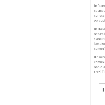
In Franc
cosmeti
conosco
percepi
In Itali
naturali
siano n
l'ambig
comunic
Il risul
comunic
non è u
terzi. 
I