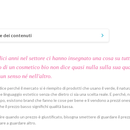
keyboard_arrow_down
e dei contenuti
falso bio che si vende nelle catene
ici anni nel settore ci hanno insegnato una cosa su tutte
ché un bio vero costa strutturalmente di più
o di un cosmetico bio non dice quasi nulla sulla sua qua
problema del white label: quando non sai cosa stai comprando
un senso né nell'altro.
tificarsi costa: e in Italia molti preferiscono non farlo
ice perché il mercato si è riempito di prodotti che usano il verde, il natural
e linguaggio estetico senza che dietro ci sia una scelta reale. E perché, n
caso Endro: un prezzo basso che non significa quello che sembra
po, esistono brand che fanno le cose per bene e li vendono a prezzi ones
e orientarsi: tre cose da guardare prima del prezzo
e il prezzo basso significhi qualità bassa.
ire quando un prezzo è giustificato, bisogna smettere di guardare il prez
are a guardare altro.