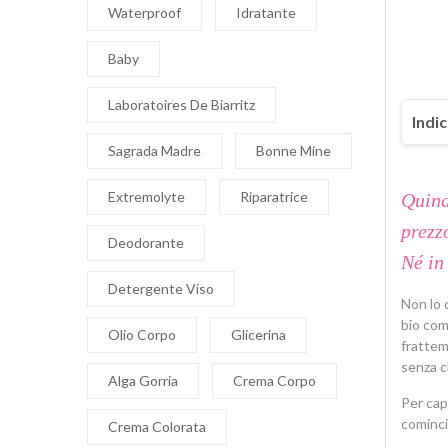
Waterproof
Idratante
Baby
Laboratoires De Biarritz
Indic
Sagrada Madre
Bonne Mine
Il 
Extremolyte
Riparatrice
Quind
Per
prezz
Deodorante
Il 
Né in 
Cer
Detergente Viso
Non lo d
bio com
Il 
Olio Corpo
Glicerina
frattem
Com
senza ch
Alga Gorria
Crema Corpo
Per cap
cominci
Crema Colorata