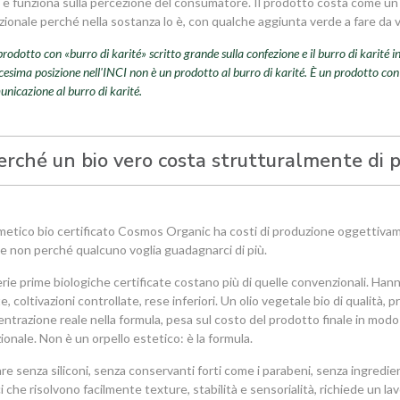
 e funziona sulla percezione del consumatore. Il prodotto costa come un
ionale perché nella sostanza lo è, con qualche aggiunta verde a fare da v
rodotto con «burro di karité» scritto grande sulla confezione e il burro di karité i
cesima posizione nell'INCI non è un prodotto al burro di karité. È un prodotto co
nicazione al burro di karité.
erché un bio vero costa strutturalmente di p
etico bio certificato Cosmos Organic ha costi di produzione oggettiva
i, e non perché qualcuno voglia guadagnarci di più.
rie prime biologiche certificate costano più di quelle convenzionali. Hanno
e, coltivazioni controllate, rese inferiori. Un olio vegetale bio di qualità, 
entrazione reale nella formula, pesa sul costo del prodotto finale in modo
ionale. Non è un orpello estetico: è la formula.
re senza siliconi, senza conservanti forti come i parabeni, senza ingredie
i che risolvono facilmente texture, stabilità e sensorialità, richiede un lav