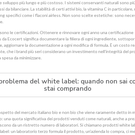
 e sviluppo più lungo e più costoso. I sistemi conservanti naturali sono pi
i da bilanciare. La stabilità di certi attivi bio, la vitamina C in particolare,
ng specifici come i flaconi airless. Non sono scelte estetiche: sono nece
e.
i sono le certificazioni. Ottenere e rinnovare ogni anno una certificazione
da Ecocert significa documentare la filiera di ogni ingrediente, sottopor
he, aggiornare la documentazione a ogni modifica di formula. È un costo re
nte, che i brand più seri considerano un investimento nell'integrità del pr
 spesa da minimizzare.
 problema del white label: quando non sai c
stai comprando
aspetto del mercato italiano bio e non bio che viene raramente detto in
to: una quota significativa dei prodotti venduti come naturali, anche a pre
escono da un ristretto numero di laboratori. Si chiamano prodotti white lab
label: un laboratorio terzo formula il prodotto, un'azienda lo compra, ci me