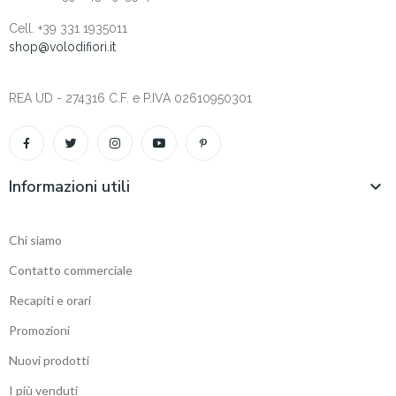
Cell. +‎39 331 1935011
shop@volodifiori.it
REA UD - 274316 C.F. e P.IVA 02610950301
Informazioni utili

Chi siamo
Contatto commerciale
Recapiti e orari
Promozioni
Nuovi prodotti
I più venduti