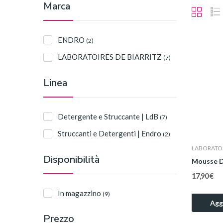
Marca
ENDRO
(2)
LABORATOIRES DE BIARRITZ
(7)
Linea
Detergente e Struccante | LdB
(7)
Struccanti e Detergenti | Endro
(2)
LABORATOI
Disponibilità
Mousse D
17,90 €
In magazzino
(9)
Aggi
Prezzo