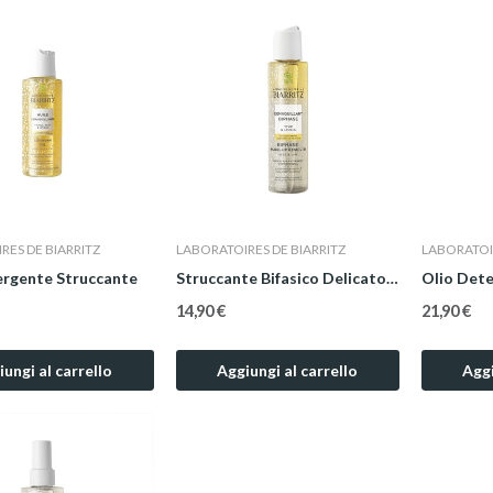
RES DE BIARRITZ
LABORATOIRES DE BIARRITZ
LABORATOIR
ergente Struccante
Struccante Bifasico Delicato Occhi e Labbra 125 ml
14,90 €
21,90 €
ungi al carrello
Aggiungi al carrello
Aggi