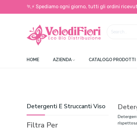
🏃⚡ Spediamo ogni giorno, tutti gli ordini ricevut
HOME
AZIENDA
CATALOGO PRODOTTI
Detergenti E Struccanti Viso
Deterg
Detergenti
Filtra Per
rispettosa