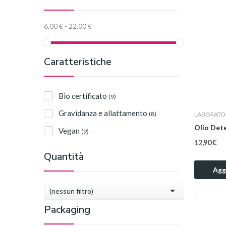
6,00 € - 22,00 €
Caratteristiche
Bio certificato
(9)
Gravidanza e allattamento
(8)
LABORATOI
Olio Det
Vegan
(9)
12,90 €
Quantità
Aggi

(nessun filtro)
Packaging