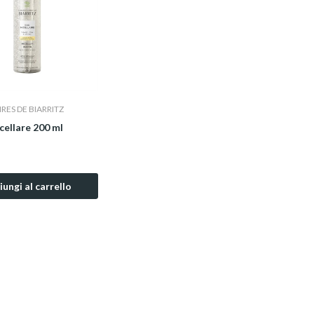
RES DE BIARRITZ
ellare 200 ml
ungi al carrello