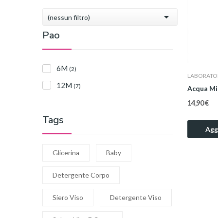

(nessun filtro)
Pao
6M
(2)
LABORATOI
12M
(7)
Acqua Mic
14,90 €
Tags
Aggi
Glicerina
Baby
Detergente Corpo
Siero Viso
Detergente Viso