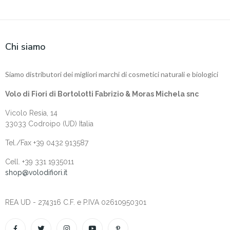
Chi siamo
Siamo distributori dei migliori marchi di cosmetici naturali e biologici
Volo di Fiori di Bortolotti Fabrizio & Moras Michela snc
Vicolo Resia, 14
33033 Codroipo (UD) Italia
Tel./Fax +39 0432 913587
Cell. +‎39 331 1935011
shop@volodifiori.it
REA UD - 274316 C.F. e P.IVA 02610950301