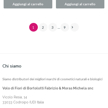
Aggiungi al carrello
Aggiungi al carrello

1
2
3
…
9
Chi siamo
Siamo distributori dei migliori marchi di cosmetici naturali e biologici
Volo di Fiori di Bortolotti Fabrizio & Moras Michela snc
Vicolo Resia, 14
33033 Codroipo (UD) Italia