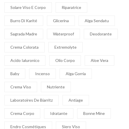
Solare Viso E Corpo
Riparatrice
Burro Di Karité
Glicerina
Alga Sendatu
Sagrada Madre
Waterproof
Deodorante
Crema Colorata
Extremolyte
Acido Ialuronico
Olio Corpo
Aloe Vera
Baby
Incenso
Alga Gorria
Crema Viso
Nutriente
Laboratoires De Biarritz
Antiage
Crema Corpo
Idratante
Bonne Mine
Endro Cosmétiques
Siero Viso