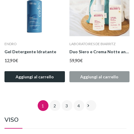
ENDRO
LABORATOIRES DE BIARRITZ
Gel Detergente Idratante
Duo Siero e Crema Notte anti macchie
12,90 €
59,90 €
Aggiungi al carrello
Aggiungi al carrello

1
2
3
4
VISO