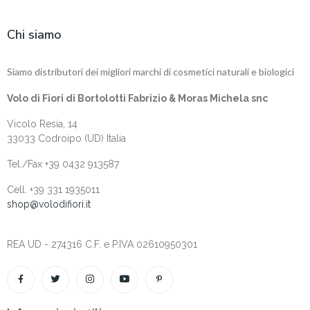
Chi siamo
Siamo distributori dei migliori marchi di cosmetici naturali e biologici
Volo di Fiori di Bortolotti Fabrizio & Moras Michela snc
Vicolo Resia, 14
33033 Codroipo (UD) Italia
Tel./Fax +39 0432 913587
Cell. +‎39 331 1935011
shop@volodifiori.it
REA UD - 274316 C.F. e P.IVA 02610950301