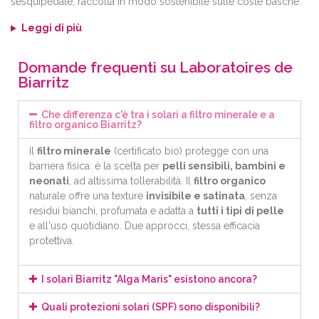
sesquipedale
, raccolta in modo sostenibile sulle coste basche.
Leggi di più
Domande frequenti su Laboratoires de
Biarritz
Che differenza c'è tra i solari a filtro minerale e a
filtro organico Biarritz?
Il
filtro minerale
(certificato bio) protegge con una
barriera fisica: è la scelta per
pelli sensibili, bambini e
neonati
, ad altissima tollerabilità. Il
filtro organico
naturale offre una texture
invisibile e satinata
, senza
residui bianchi, profumata e adatta a
tutti i tipi di pelle
e all'uso quotidiano. Due approcci, stessa efficacia
protettiva.
I solari Biarritz "Alga Maris" esistono ancora?
Quali protezioni solari (SPF) sono disponibili?