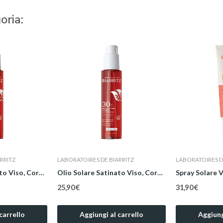
oria:
RRITZ
LABORATOIRES DE BIARRITZ
LABORATOIRES D
Olio Solare Satinato Viso, Corpo e Capelli SPF...
Olio Solare Satinato Viso, Corpo e Capelli SPF...
25,90 €
31,90 €
carrello
Aggiungi al carrello
Aggiung