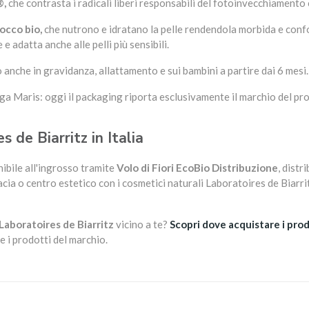
®,
che contrasta i radicali liberi responsabili del fotoinvecchiamento
cocco bio,
che nutrono e idratano la pelle rendendola morbida e confor
e adatta anche alle pelli più sensibili.
o anche in gravidanza, allattamento e sui bambini a partire dai 6 mesi.
a Maris: oggi il packaging riporta esclusivamente il marchio del pro
s de Biarritz in Italia
ibile all'ingrosso tramite
Volo di Fiori EcoBio Distribuzione
, distr
acia o centro estetico con i cosmetici naturali Laboratoires de Biarri
Laboratoires de Biarritz
vicino a te?
Scopri dove acquistare i prod
e i prodotti del marchio.