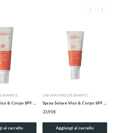
E BIARRITZ
LABORATOIRES DE BIARRITZ
LABORATOIR
Spray Solare Viso & Corpo SPF 50+ Family Size...
Spray Solare Viso & Corpo SPF 30 100 ml
23,90 €
25,90 €
i al carrello
Aggiungi al carrello
Agg