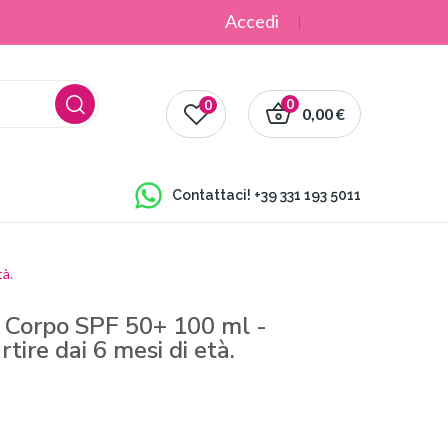
Accedi
0
0
0,00 €
Contattaci!
+39 331 193 5011
tà.
& Corpo SPF 50+ 100 ml -
rtire dai 6 mesi di età.