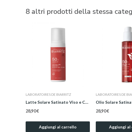
8 altri prodotti della stessa categ
Z
LABORATOIRES DE BIARRITZ
LABORATOIRES DE BIA
0 100 ml
Latte Solare Satinato Viso e Corpo SPF 50 100 ml
28,90 €
28,90 €
ello
Aggiungi al carrello
Aggiungi al 