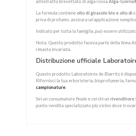
all’estratto brevettato di alga rossa
Alga-Gorria
La formula contiene
olio di girasole bio e olio di 
priva di profumo, assicura un’applicazione semplice 
Indicato per tutta la famiglia, può essere utilizzat
Nota: Questo prodotto faceva parte della linea Alg
rimasta invariata.
Distribuzione ufficiale Laboratoire
Questo prodotto Laboratoires de Biarritz è dispon
Rifornisci la tua erboristeria, bioprofumeria, farm
campionature
.
Sei un consumatore finale e cerchi un
rivenditore 
punto vendita specializzato più vicino dove trovar