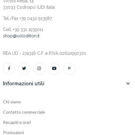
Vicolo Resia, 14
33033 Codroipo (UD) Italia
Tel./Fax +39 0432 913587
Cell. +‎39 331 1935011
shop@volodifiori.it
REA UD - 274316 C.F. e P.IVA 02610950301
Informazioni utili

Chi siamo
Contatto commerciale
Recapiti e orari
Promozioni