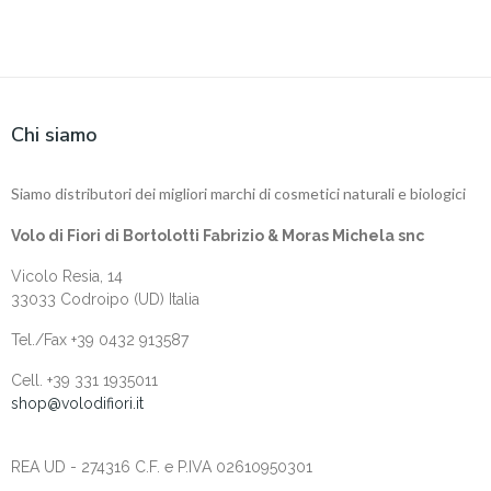
Chi siamo
Siamo distributori dei migliori marchi di cosmetici naturali e biologici
Volo di Fiori di Bortolotti Fabrizio & Moras Michela snc
Vicolo Resia, 14
33033 Codroipo (UD) Italia
Tel./Fax +39 0432 913587
Cell. +‎39 331 1935011
shop@volodifiori.it
REA UD - 274316 C.F. e P.IVA 02610950301