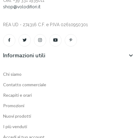
Cell. +‎39 331 1935011
shop@volodifiori.it
REA UD - 274316 C.F. e P.IVA 02610950301
Informazioni utili

Chi siamo
Contatto commerciale
Recapiti e orari
Promozioni
Nuovi prodotti
I più venduti
Accedi al tuo account