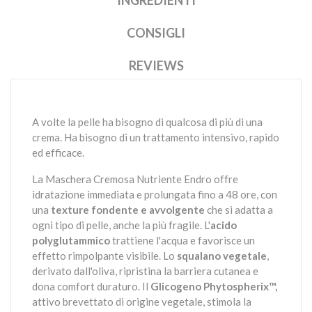
INGREDIENTI
CONSIGLI
REVIEWS
A volte la pelle ha bisogno di qualcosa di più di una
crema. Ha bisogno di un trattamento intensivo, rapido
ed efficace.
La Maschera Cremosa Nutriente Endro offre
idratazione immediata e prolungata fino a 48 ore, con
una
texture fondente e avvolgente
che si adatta a
ogni tipo di pelle, anche la più fragile. L'
acido
polyglutammico
trattiene l'acqua e favorisce un
effetto rimpolpante visibile. Lo
squalano vegetale
,
derivato dall'oliva, ripristina la barriera cutanea e
dona comfort duraturo. Il
Glicogeno Phytospherix™,
attivo brevettato di origine vegetale, stimola la