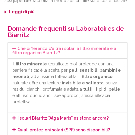
sesquipedale
, raccolta in modo sostenibile sulle coste basche.
Leggi di più
Domande frequenti su Laboratoires de
Biarritz
Che differenza c'è tra i solari a filtro minerale e a
filtro organico Biarritz?
Il
filtro minerale
(certificato bio) protegge con una
barriera fisica: è la scelta per
pelli sensibili, bambini e
neonati
, ad altissima tollerabilità. Il
filtro organico
naturale offre una texture
invisibile e satinata
, senza
residui bianchi, profumata e adatta a
tutti i tipi di pelle
e all'uso quotidiano. Due approcci, stessa efficacia
protettiva.
I solari Biarritz "Alga Maris" esistono ancora?
Quali protezioni solari (SPF) sono disponibili?