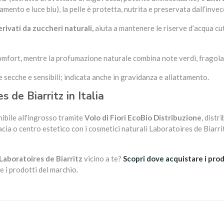
mento e luce blu), la pelle è protetta, nutrita e preservata dall’inv
erivati da zuccheri naturali,
aiuta a mantenere le riserve d’acqua cuta
omfort, mentre la profumazione naturale combina note verdi, fragola,
e secche e sensibili; indicata anche in gravidanza e allattamento.
s de Biarritz in Italia
ibile all'ingrosso tramite
Volo di Fiori EcoBio Distribuzione
, distr
acia o centro estetico con i cosmetici naturali Laboratoires de Biarri
Laboratoires de Biarritz
vicino a te?
Scopri dove acquistare i prod
e i prodotti del marchio.