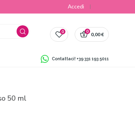
Accedi
0
0
0,00 €
Contattaci!
+39 331 193 5011
so 50 ml