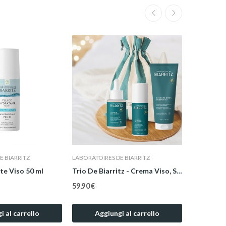
E BIARRITZ
LABORATOIRES DE BIARRITZ
LABORATOIR
te Viso 50 ml
Trio De Biarritz - Crema Viso, Siero Viso e...
Crema not
59,90 €
29,90 €
i al carrello
Aggiungi al carrello
Agg