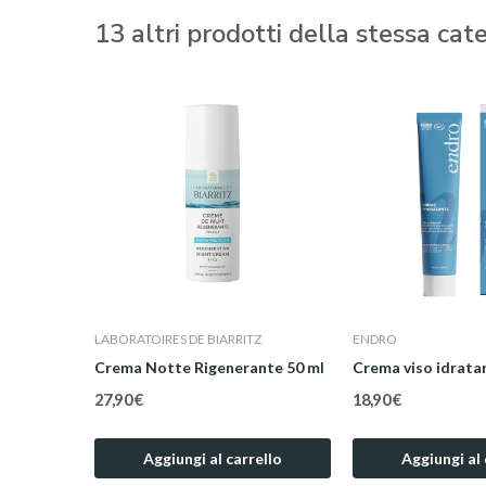
13 altri prodotti della stessa cate
LABORATOIRES DE BIARRITZ
ENDRO
e
Crema Notte Rigenerante 50 ml
Crema viso idrata
27,90 €
18,90 €
ello
Aggiungi al carrello
Aggiungi al 