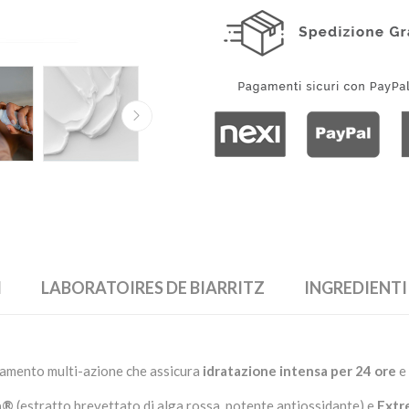
I
LABORATOIRES DE BIARRITZ
INGREDIENTI
tamento multi-azione che assicura
idratazione intensa per 24 ore
e 
a®
(estratto brevettato di alga rossa, potente antiossidante) e
Extr