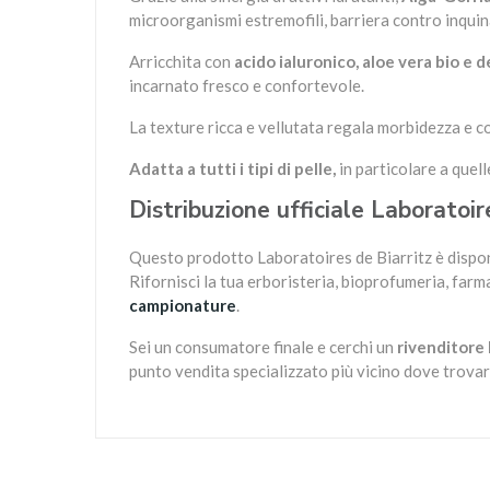
microorganismi estremofili, barriera contro inquina
Arricchita con
acido ialuronico, aloe vera bio e d
incarnato fresco e confortevole.
La texture ricca e vellutata regala morbidezza e c
Adatta a tutti i tipi di pelle,
in particolare a quell
Distribuzione ufficiale Laboratoire
Questo prodotto Laboratoires de Biarritz è dispon
Rifornisci la tua erboristeria, bioprofumeria, farm
campionature
.
Sei un consumatore finale e cerchi un
rivenditore 
punto vendita specializzato più vicino dove trovar