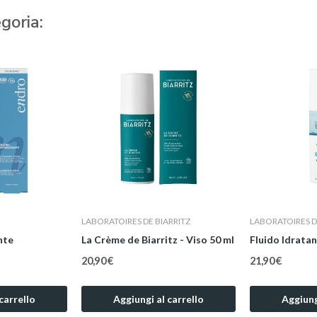
goria:
LABORATOIRES DE BIARRITZ
LABORATOIRES D
nte
La Crème de Biarritz - Viso 50 ml
Fluido Idratan
20,90 €
21,90 €
carrello
Aggiungi al carrello
Aggiung