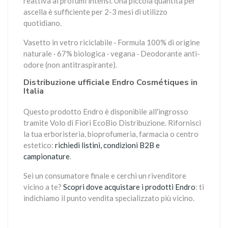
reattiva ai profumi intensi. Una piccola quantità per
ascella è sufficiente per 2-3 mesi di utilizzo
quotidiano.
Vasetto in vetro riciclabile · Formula 100% di origine
naturale · 67% biologica · vegana · Deodorante anti-
odore (non antitraspirante).
Distribuzione ufficiale Endro Cosmétiques in
Italia
Questo prodotto Endro è disponibile all'ingrosso
tramite Volo di Fiori EcoBio Distribuzione. Rifornisci
la tua erboristeria, bioprofumeria, farmacia o centro
estetico:
richiedi listini, condizioni B2B e
campionature
.
Sei un consumatore finale e cerchi un rivenditore
vicino a te?
Scopri dove acquistare i prodotti Endro
: ti
indichiamo il punto vendita specializzato più vicino.